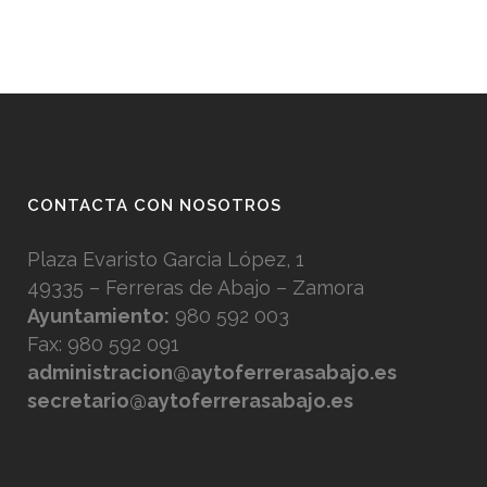
CONTACTA CON NOSOTROS
Plaza Evaristo Garcia López, 1
49335 – Ferreras de Abajo – Zamora
Ayuntamiento:
980 592 003
Fax: 980 592 091
administracion@aytoferrerasabajo.es
secretario@aytoferrerasabajo.es