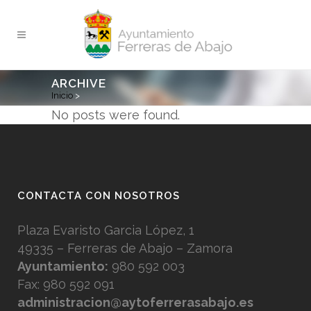
ARCHIVE
Inicio
>
No posts were found.
CONTACTA CON NOSOTROS
Plaza Evaristo Garcia López, 1
49335 – Ferreras de Abajo – Zamora
Ayuntamiento:
980 592 003
Fax: 980 592 091
administracion@aytoferrerasabajo.es