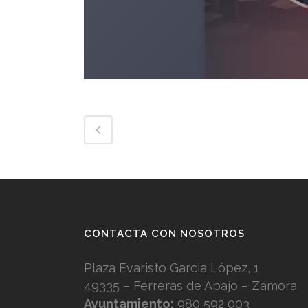
CONTACTA CON NOSOTROS
Plaza Evaristo Garcia López, 1
49335 – Ferreras de Abajo – Zamora
Ayuntamiento:
980 592 003