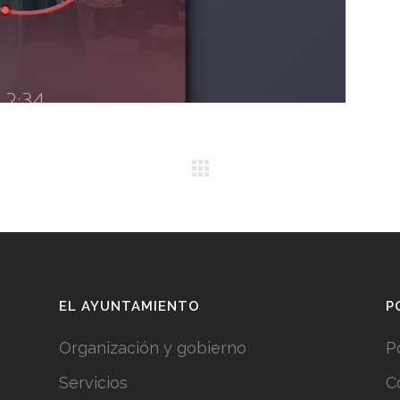
EL AYUNTAMIENTO
P
Organización y gobierno
P
Servicios
C