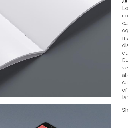
AB
Lo
co
cu
eg
ma
di
et
Du
ve
al
cu
of
la
Sh