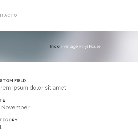
NTACTO
Inicio
>
Vintage Vinyl House
STOM FIELD
rem ipsum dolor sit amet
TE
0 November
TEGORY
t