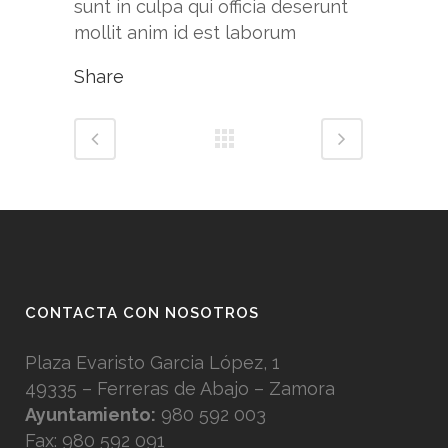
sunt in culpa qui officia deserunt
mollit anim id est laborum
Share
CONTACTA CON NOSOTROS
Plaza Evaristo Garcia López, 1
49335 – Ferreras de Abajo – Zamora
Ayuntamiento:
980 592 003
Fax: 980 592 091