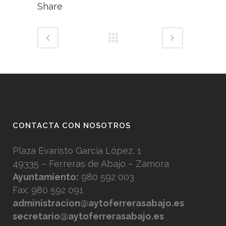
Share
CONTACTA CON NOSOTROS
Plaza Evaristo Garcia López, 1
49335 – Ferreras de Abajo – Zamora
Ayuntamiento:
980 592 003
Fax: 980 592 091
administracion@aytoferrerasabajo.es
secretario@aytoferrerasabajo.es